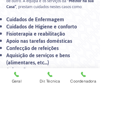
de outro. A equipa e os serviços da
“Melhor na sua
Casa”
, prestam cuidados nestes casos como:
Cuidados de Enfermagem
Cuidados de Higiene e conforto
Fisioterapia e reabilitação
Apoio nas tarefas domésticas
Confecção de refeições
Aquisição de serviços e bens
(alimentares, etc…)
Animação
Consultas de medicina geral e de
Geral
Dir. Técnica
Coordenadora
especialidades no domicílio
Outros serviços, mediante pedido